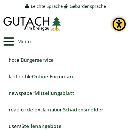
Leichte Sprache
Gebärdensprache
Menü
hotel
Bürgerservice
laptop-file
Online Formulare
newspaper
Mitteilungsblatt
road-circle-exclamation
Schadensmelder
users
Stellenangebote