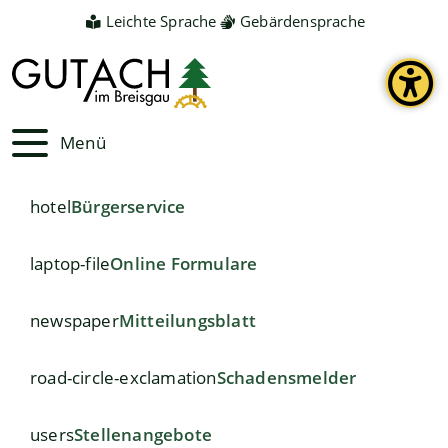
Leichte Sprache
Gebärdensprache
Menü
hotel
Bürgerservice
laptop-file
Online Formulare
newspaper
Mitteilungsblatt
road-circle-exclamation
Schadensmelder
users
Stellenangebote