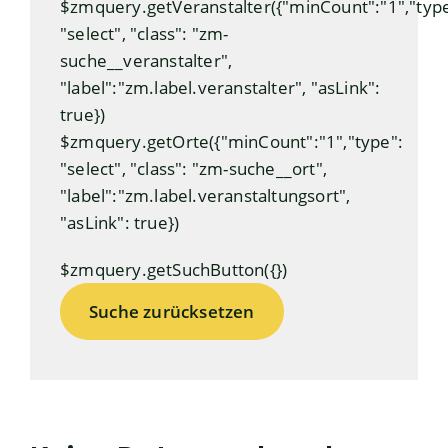
$zmquery.getVeranstalter({"minCount":"1","type
"select", "class": "zm-
suche__veranstalter",
"label":"zm.label.veranstalter", "asLink":
true})
$zmquery.getOrte({"minCount":"1","type":
"select", "class": "zm-suche__ort",
"label":"zm.label.veranstaltungsort",
"asLink": true})
$zmquery.getSuchButton({})
Suche zurücksetzen