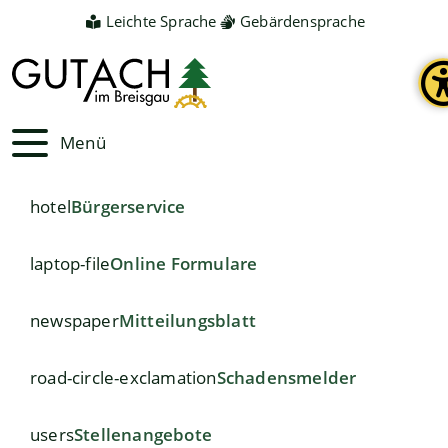
Leichte Sprache
Gebärdensprache
Menü
hotel
Bürgerservice
laptop-file
Online Formulare
newspaper
Mitteilungsblatt
road-circle-exclamation
Schadensmelder
users
Stellenangebote