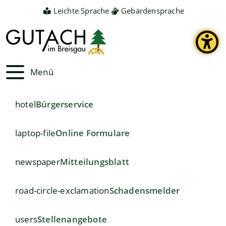
Leichte Sprache
Gebärdensprache
Menü
hotel
Bürgerservice
laptop-file
Online Formulare
newspaper
Mitteilungsblatt
road-circle-exclamation
Schadensmelder
users
Stellenangebote