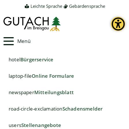
Leichte Sprache
Gebärdensprache
Menü
hotel
Bürgerservice
laptop-file
Online Formulare
newspaper
Mitteilungsblatt
road-circle-exclamation
Schadensmelder
users
Stellenangebote