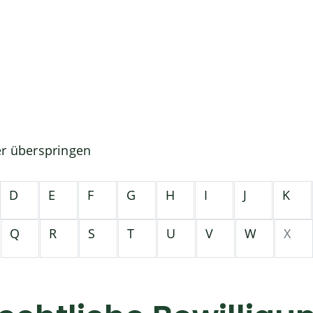
er überspringen
D
E
F
G
H
I
J
K
Q
R
S
T
U
V
W
X