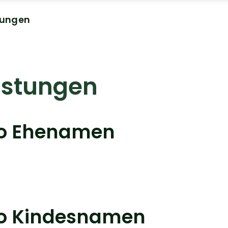
tungen
istungen
eo Ehenamen
eo Kindesnamen