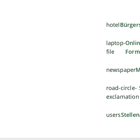
hotel
Bürger
laptop-
Onli
file
Form
newspaper
M
road-circle-
exclamation
users
Stelle