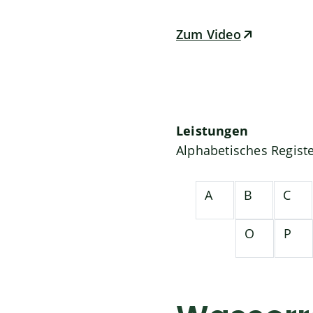
Zum Video
Leistungen
Alphabetisches Regist
A
B
C
O
P