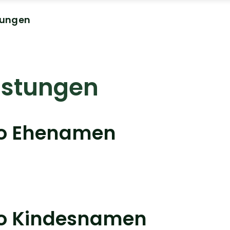
tungen
istungen
eo Ehenamen
eo Kindesnamen