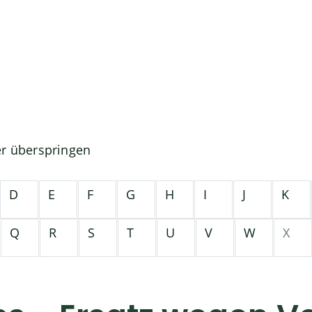
er überspringen
D
E
F
G
H
I
J
K
Q
R
S
T
U
V
W
X