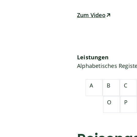
Zum Video
Leistungen
Alphabetisches Regist
A
B
C
O
P