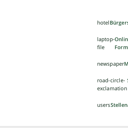
hotel
Bürger
laptop-
Onli
file
Form
newspaper
M
road-circle-
exclamation
users
Stelle