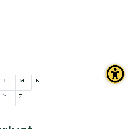
L
M
N
Y
Z