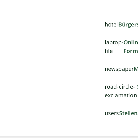
hotel
Bürger
laptop-
Onli
file
Form
newspaper
M
road-circle-
exclamation
users
Stelle