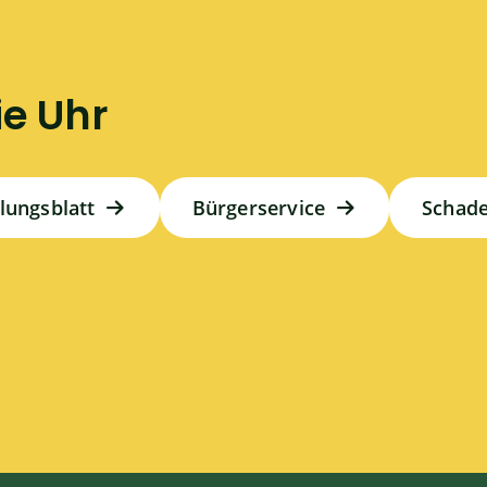
ie Uhr
ilungsblatt
Bürgerservice
Schad