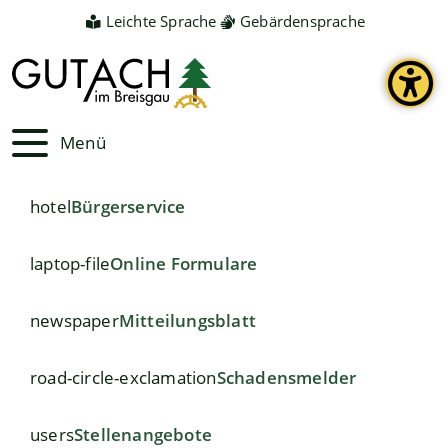
Leichte Sprache
Gebärdensprache
Menü
hotel
Bürgerservice
laptop-file
Online Formulare
newspaper
Mitteilungsblatt
road-circle-exclamation
Schadensmelder
users
Stellenangebote