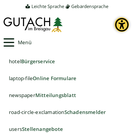
Leichte Sprache
Gebärdensprache
Menü
hotel
Bürgerservice
laptop-file
Online Formulare
newspaper
Mitteilungsblatt
road-circle-exclamation
Schadensmelder
users
Stellenangebote