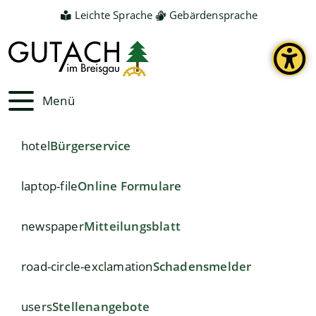
Leichte Sprache
Gebärdensprache
Menü
hotel
Bürgerservice
laptop-file
Online Formulare
newspaper
Mitteilungsblatt
road-circle-exclamation
Schadensmelder
users
Stellenangebote