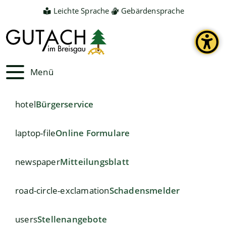
Leichte Sprache
Gebärdensprache
Menü
hotel
Bürgerservice
laptop-file
Online Formulare
newspaper
Mitteilungsblatt
road-circle-exclamation
Schadensmelder
users
Stellenangebote