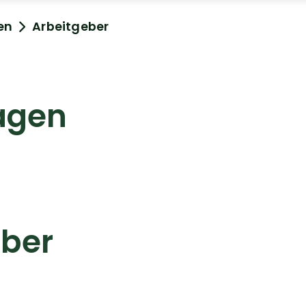
en
Arbeitgeber
agen
eber