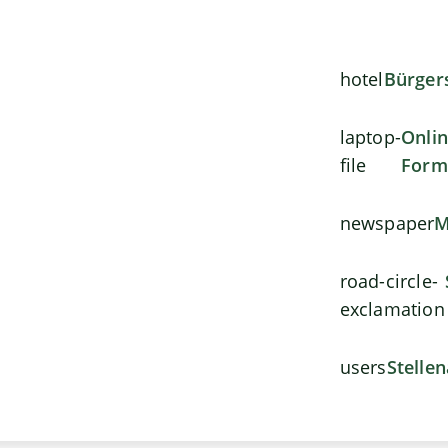
hotel
Bürger
laptop-
Onli
file
Form
newspaper
M
road-circle-
exclamation
users
Stelle