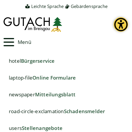
Leichte Sprache
Gebärdensprache
Menü
hotel
Bürgerservice
laptop-file
Online Formulare
newspaper
Mitteilungsblatt
road-circle-exclamation
Schadensmelder
users
Stellenangebote