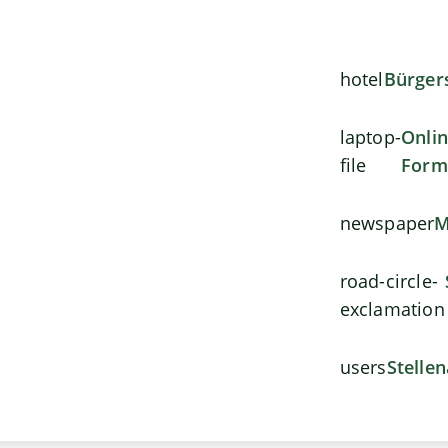
hotel
Bürger
laptop-
Onli
file
Form
newspaper
M
road-circle-
exclamation
users
Stelle