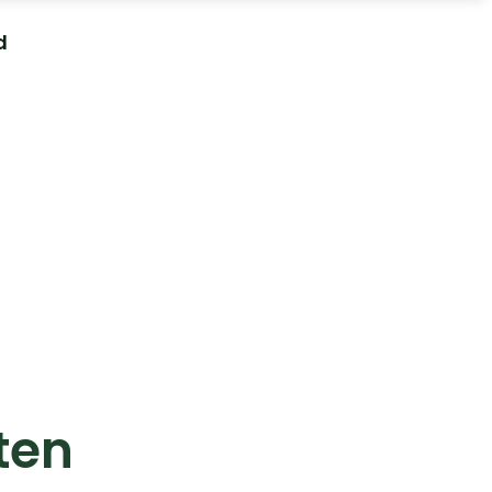
d
ten