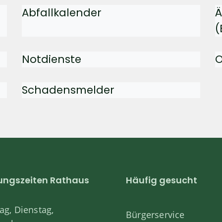
Abfallkalender
Ä
(
Notdienste
O
Schadensmelder
ungszeiten Rathaus
Häufig gesucht
g, Dienstag,
Bürgerservice