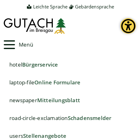
Leichte Sprache
Gebärdensprache
Menü
hotel
Bürgerservice
laptop-file
Online Formulare
newspaper
Mitteilungsblatt
road-circle-exclamation
Schadensmelder
users
Stellenangebote