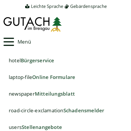
Leichte Sprache
Gebärdensprache
Menü
hotel
Bürgerservice
laptop-file
Online Formulare
newspaper
Mitteilungsblatt
road-circle-exclamation
Schadensmelder
users
Stellenangebote