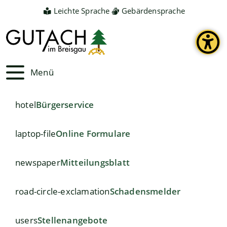
Leichte Sprache
Gebärdensprache
Menü
hotel
Bürgerservice
laptop-file
Online Formulare
newspaper
Mitteilungsblatt
road-circle-exclamation
Schadensmelder
users
Stellenangebote