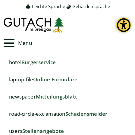
Leichte Sprache
Gebärdensprache
Menü
hotel
Bürgerservice
laptop-file
Online Formulare
newspaper
Mitteilungsblatt
road-circle-exclamation
Schadensmelder
users
Stellenangebote