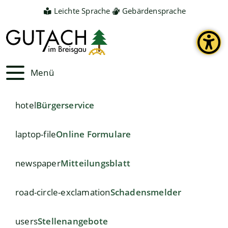
Leichte Sprache
Gebärdensprache
Menü
hotel
Bürgerservice
laptop-file
Online Formulare
newspaper
Mitteilungsblatt
road-circle-exclamation
Schadensmelder
users
Stellenangebote