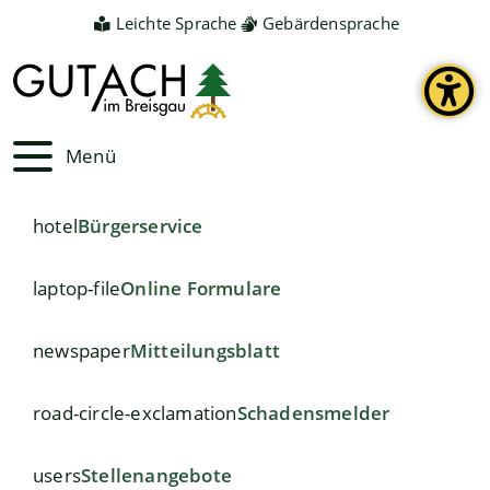
Leichte Sprache
Gebärdensprache
Menü
hotel
Bürgerservice
laptop-file
Online Formulare
newspaper
Mitteilungsblatt
road-circle-exclamation
Schadensmelder
users
Stellenangebote