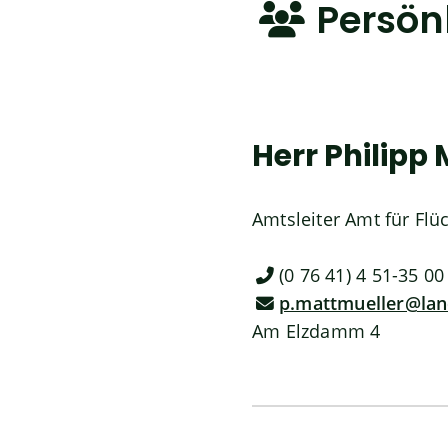
Persön
Herr
Philipp
Amtsleiter Amt für Fl
(0
76
41) 4
51-35
00
p.mattmueller@la
Am Elzdamm 4