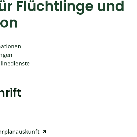
ür Flüchtlinge und
ion
mationen
ungen
linedienste
rift
ahrplanauskunft