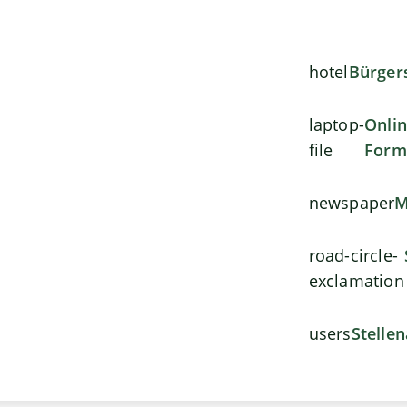
hotel
Bürger
laptop-
Onli
file
Form
newspaper
M
road-circle-
exclamation
users
Stelle