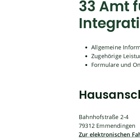
33 Amt f
Integrat
Allgemeine Infor
Zugehörige Leist
Formulare und On
Hausansch
Bahnhofstraße 2-4
79312
Emmendingen
Zur elektronischen F