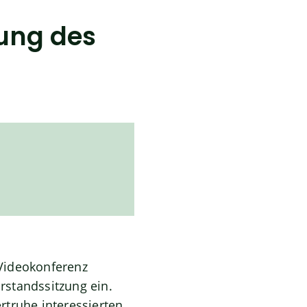
zung des
Videokonferenz
orstandssitzung ein.
rtruhe interessierten