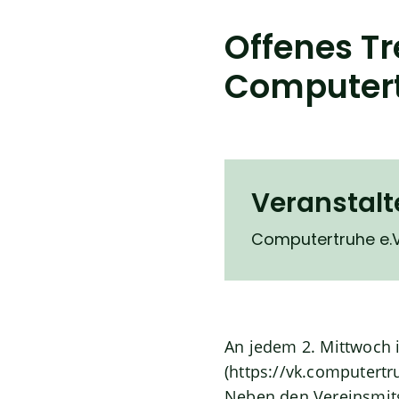
Offenes Tr
Computert
Veranstalt
Computertruhe e.V
An jedem 2. Mittwoch 
(
https://vk.computertr
Neben den Vereinsmitg