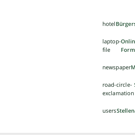
hotel
Bürger
laptop-
Onli
file
Form
newspaper
M
road-circle-
exclamation
users
Stelle