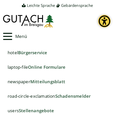
Leichte Sprache
Gebärdensprache
Menü
hotel
Bürgerservice
laptop-file
Online Formulare
newspaper
Mitteilungsblatt
road-circle-exclamation
Schadensmelder
users
Stellenangebote