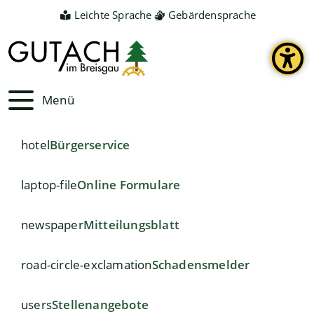
Leichte Sprache
Gebärdensprache
Menü
hotel
Bürgerservice
laptop-file
Online Formulare
newspaper
Mitteilungsblatt
road-circle-exclamation
Schadensmelder
users
Stellenangebote