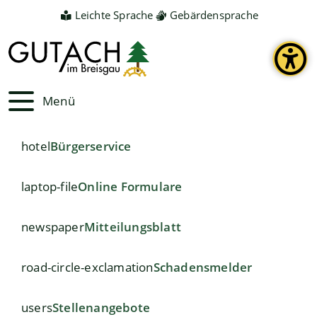
Leichte Sprache
Gebärdensprache
Menü
hotel
Bürgerservice
laptop-file
Online Formulare
newspaper
Mitteilungsblatt
road-circle-exclamation
Schadensmelder
users
Stellenangebote