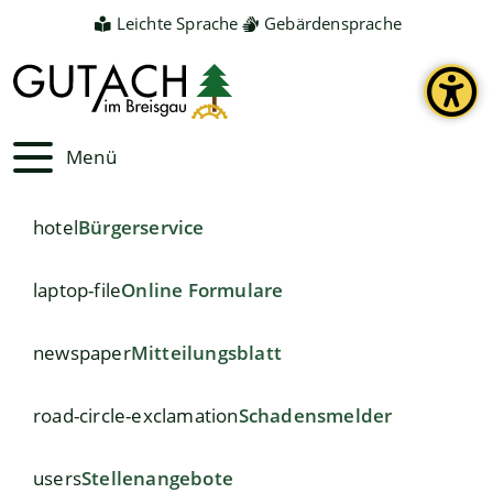
Leichte Sprache
Gebärdensprache
Menü
hotel
Bürgerservice
laptop-file
Online Formulare
newspaper
Mitteilungsblatt
road-circle-exclamation
Schadensmelder
users
Stellenangebote