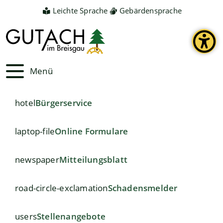
Leichte Sprache
Gebärdensprache
Menü
hotel
Bürgerservice
laptop-file
Online Formulare
newspaper
Mitteilungsblatt
road-circle-exclamation
Schadensmelder
users
Stellenangebote