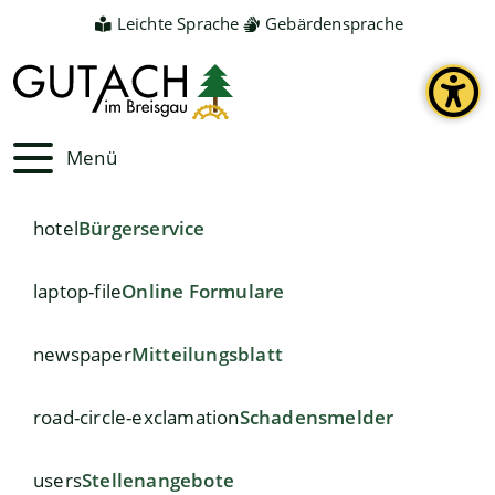
Leichte Sprache
Gebärdensprache
Menü
hotel
Bürgerservice
laptop-file
Online Formulare
newspaper
Mitteilungsblatt
road-circle-exclamation
Schadensmelder
users
Stellenangebote