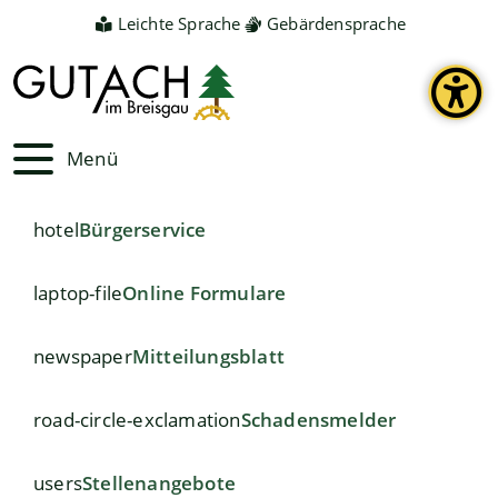
Leichte Sprache
Gebärdensprache
Menü
hotel
Bürgerservice
laptop-file
Online Formulare
newspaper
Mitteilungsblatt
road-circle-exclamation
Schadensmelder
users
Stellenangebote