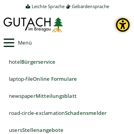
Leichte Sprache
Gebärdensprache
Menü
hotel
Bürgerservice
laptop-file
Online Formulare
newspaper
Mitteilungsblatt
road-circle-exclamation
Schadensmelder
users
Stellenangebote