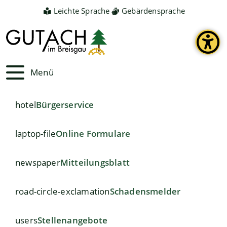
Leichte Sprache
Gebärdensprache
Menü
hotel
Bürgerservice
laptop-file
Online Formulare
newspaper
Mitteilungsblatt
road-circle-exclamation
Schadensmelder
users
Stellenangebote