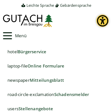
Leichte Sprache
Gebärdensprache
Menü
hotel
Bürgerservice
laptop-file
Online Formulare
newspaper
Mitteilungsblatt
road-circle-exclamation
Schadensmelder
users
Stellenangebote