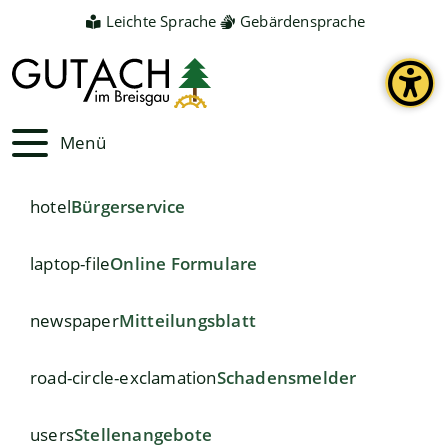
Leichte Sprache
Gebärdensprache
Menü
hotel
Bürgerservice
laptop-file
Online Formulare
newspaper
Mitteilungsblatt
road-circle-exclamation
Schadensmelder
users
Stellenangebote