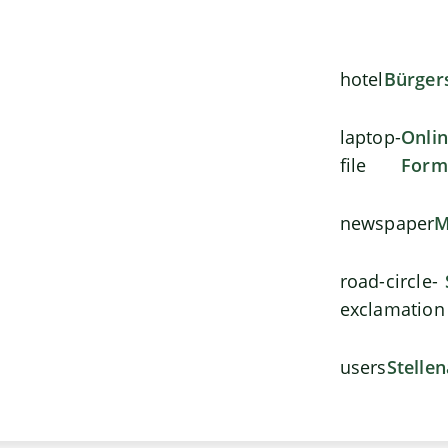
hotel
Bürger
laptop-
Onli
file
Form
newspaper
M
road-circle-
exclamation
users
Stelle