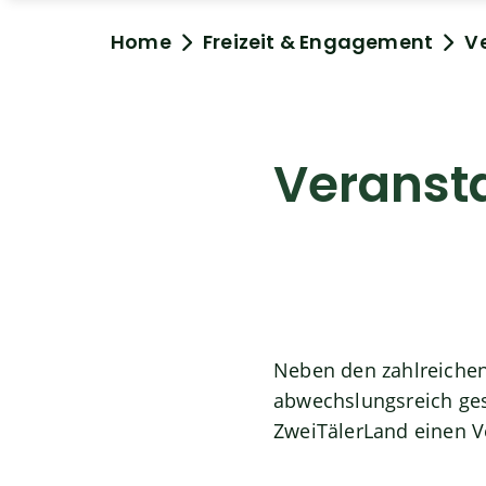
Home
Freizeit & Engagement
V
Veranst
Neben den zahlreichen
abwechslungsreich gest
ZweiTälerLand einen V