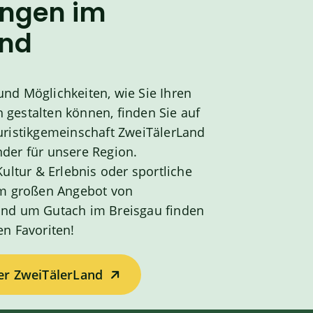
ungen im
and
nd Möglichkeiten, wie Sie Ihren
gestalten können, finden Sie auf
uristikgemeinschaft ZweiTälerLand
der für unsere Region.
Kultur & Erlebnis oder sportliche
 im großen Angebot von
und um Gutach im Breisgau finden
en Favoriten!
er ZweiTälerLand